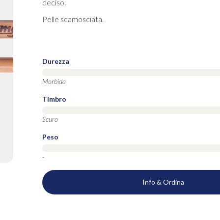
deciso.
Pelle scamosciata.
Durezza
Morbida
Timbro
Scuro
Peso
-
Info & Ordina