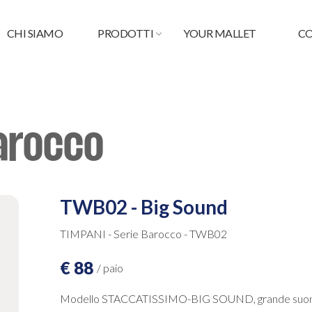
CHI SIAMO
PRODOTTI
YOUR MALLET
CO
arocco
TWB02 - Big Sound
TIMPANI - Serie Barocco - TWB02
€ 88
/ paio
Modello STACCATISSIMO-BIG SOUND, grande suon