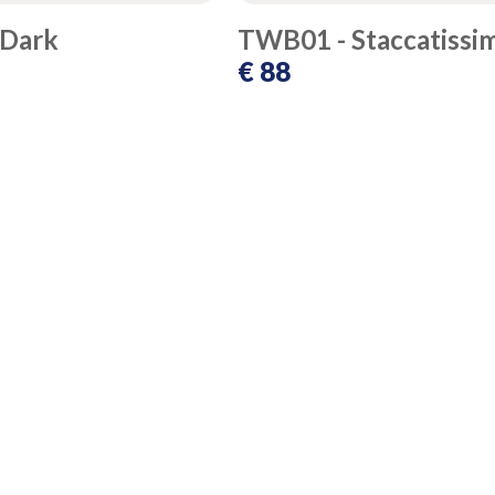
 Dark
TWB01 - Staccatissi
€ 88