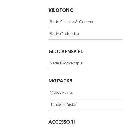
XILOFONO
>>
Serie Plastica & Gomma
>>
Serie Orchestra
GLOCKENSPIEL
>>
Serie Glockenspiel
MG PACKS
>>
Mallet Packs
>>
Timpani Packs
ACCESSORI