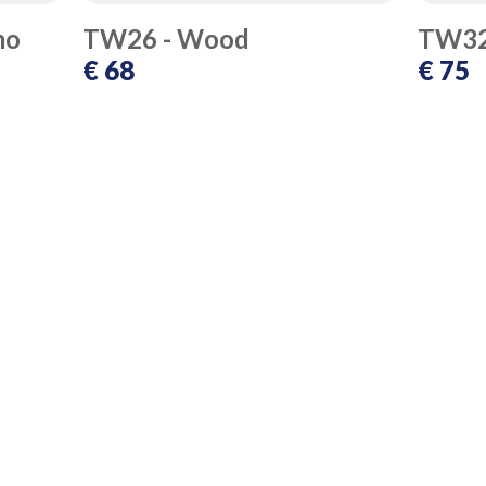
mo
TW26 - Wood
TW32
€ 68
€ 75